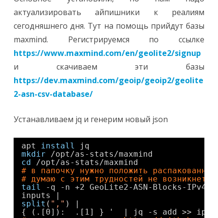
актуализировать айпишники к реалиям
сегодняшнего дня. Тут на помощь прийдут базы
maxmind. Регистрируемся по ссылке
https://www.maxmind.com/en/geolite2/signup
и скачиваем эти базы
https://dev.maxmind.com/geoip/geoip2/geolite
2-asn-csv-database/
Устанавливаем jq и генерим новый json
apt 
install
jq
mkdir
/opt/as-stats/maxmind
cd
/opt/as-stats/maxmind
# в папочку нужно положить распакованные
# думаю с этим трудностей не возникнет (
tail
-q -n +2 GeoLite2-ASN-Blocks-IPv4.c
inputs |
split
(
","
) |
{ (.[0]):  .[1] } '  | jq -s add >> ip2a