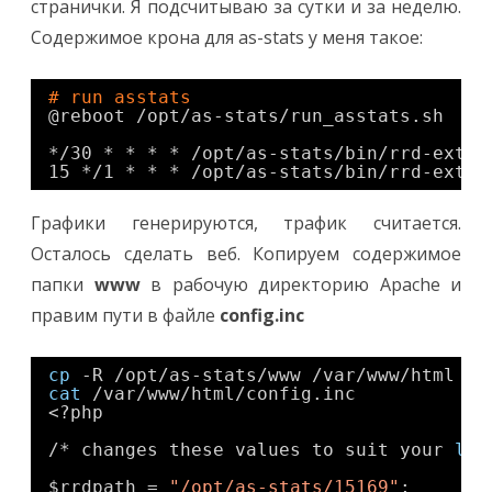
странички. Я подсчитываю за сутки и за неделю.
Cодержимое крона для as-stats у меня такое:
# run asstats
@reboot 
/opt/as-stats/run_asstats
.sh
*
/30
* * * * 
/opt/as-stats/bin/rrd-extra
15 *
/1
* * * 
/opt/as-stats/bin/rrd-extra
Графики генерируются, трафик считается.
Осталось сделать веб. Копируем содержимое
папки
www
в рабочую директорию Apache и
правим пути в файле
config.inc
cp
-R 
/opt/as-stats/www
/var/www/html
cat
/var/www/html/config
.inc
<?php
/* changes these values to suit your 
loc
$rrdpath = 
"/opt/as-stats/15169"
;