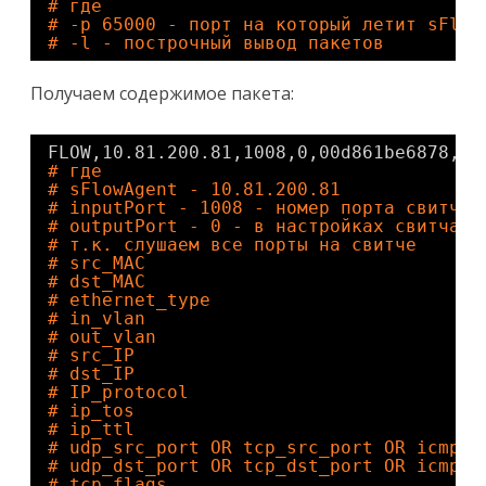
# где
# -p 65000 - порт на который летит sFlow
# -l - построчный вывод пакетов
Получаем содержимое пакета:
FLOW,10.81.200.81,1008,0,00d861be6878,00
# где
# sFlowAgent - 10.81.200.81
# inputPort - 1008 - номер порта свитча 
# outputPort - 0 - в настройках свитча с
# т.к. слушаем все порты на свитче
# src_MAC
# dst_MAC
# ethernet_type
# in_vlan
# out_vlan
# src_IP
# dst_IP
# IP_protocol
# ip_tos
# ip_ttl
# udp_src_port OR tcp_src_port OR icmp_t
# udp_dst_port OR tcp_dst_port OR icmp_c
# tcp_flags