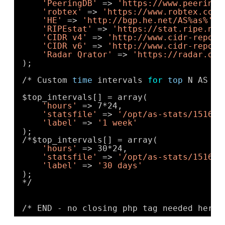
'PeeringDB'
=> 
'
https://www.peeringd
'robtex'
=> 
'
https://www.robtex.com/
'HE'
=> 
'
http://bgp.he.net/AS%as%
'
,
'RIPEstat'
=> 
'
https://stat.ripe.net
'CIDR v4'
=> 
'
http://www.cidr-report
'CIDR v6'
=> 
'
http://www.cidr-report
'Radar Qrator'
=> 
'
https://radar.qra
);
/* Custom 
time
intervals 
for
top
N AS */
$top_intervals[] = array(
'hours'
=> 7*24,
'statsfile'
=> 
'/opt/as-stats/15169/
'label'
=> 
'1 week'
);
/*$top_intervals[] = array(
'hours'
=> 30*24,
'statsfile'
=> 
'/opt/as-stats/15169/
'label'
=> 
'30 days'
);
*/
/* END - no closing php tag needed here 