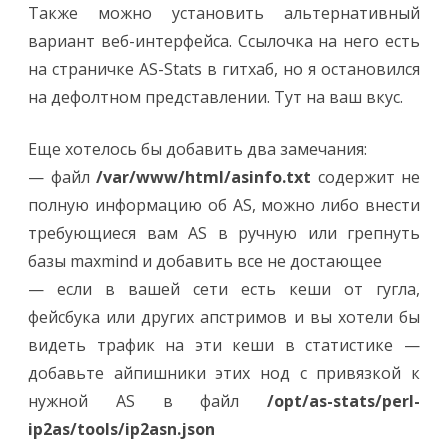
Также можно установить альтернативный
вариант веб-интерфейса. Ссылочка на него есть
на страничке AS-Stats в гитхаб, но я остановился
на дефолтном представлении. Тут на ваш вкус.
Еще хотелось бы добавить два замечания:
— файл
/var/www/html/asinfo.txt
содержит не
полную информацию об AS, можно либо внести
требующиеся вам AS в ручную или грепнуть
базы maxmind и добавить все не достающее
— если в вашей сети есть кеши от гугла,
фейсбука или других апстримов и вы хотели бы
видеть трафик на эти кеши в статистике —
добавьте айпишники этих нод с привязкой к
нужной AS в файл
/opt/as-stats/perl-
ip2as/tools/ip2asn.json