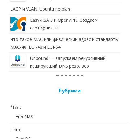
LACP и VLAN. Ubuntu netplan
Easy-RSA 3 и OpenVPN. Создаем
сертификаты.
Что такое MAC или физический адрес и стандарты
MAC-48, EUI-48 и EUI-64
Unbound — запускаем рекурсивный
кеширующий DNS резолвер
= = = = = = =
Рубрики
*BSD
FreeNAS
Linux
CentOS