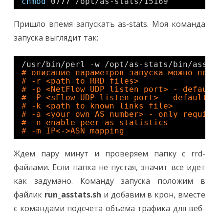
chmod
0777 
/opt/as-stats/15169
Пришло впемя запускать as-stats. Моя команда
запуска выглядит так:
/usr/bin/perl
-w 
/opt/as-stats/bin/assta
# описание параметров запуска можно подс
# -r <path to RRD files>
# -p <NetFlow UDP listen port> - default
# -P <sFlow UDP listen port> - default $
# -k <path to known links file>
# -a <your own AS number> - only require
# -n enable peer-as statistics
# -m IP<->ASN mapping
Ждем пару минут и проверяем папку с rrd-
файлами. Если папка не пустая, значит все идет
как задумано. Команду запуска положим в
файлик
run_asstats.sh
и добавим в крон, вместе
с командами подсчета объема трафика для веб-