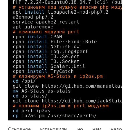
PHP 7.2.24-0ubuntu0.18.04.7 (cli) (built
# установим под нужную версию php модуль
apt 
install
libapache2-mod-php7.2
a2enmod php7.2
service apache2 restart
apt autoremove
# немножко модулей perl
cpan 
install
CPAN
cpan 
install
File::Find::Rule
cpan 
install
Net::sFlow
cpan 
install
Log::Log4perl
cpan 
install
IO::Select
cpan 
install
IO::Socket
cpan 
install
Scalar::Util
cpan 
install
TryCatch
# клонируем AS-Stats и ip2as.pm
cd
/opt/
git clone https:
//github
.com
/manuelkaspe
mv
AS-Stats as-stats
cd
as-stats/
git clone https:
//github
.com
/JackSlateur
# положим ip2as.pm к perl модулям
cd
perl-ip2as
cp
ip2as.pm 
/usr/share/perl5/
Основное установили, но нам надо