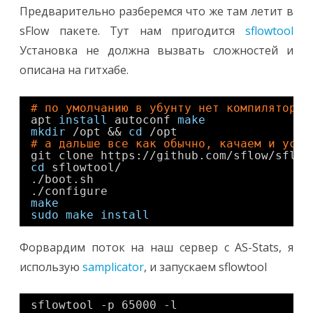
Предварительно разберемся что же там летит в
sFlow пакете. Тут нам пригодится
sflowtool
Установка не должна вызвать сложностей и
описана на гитхабе.
# по умолчанию в убунту нет компилятора,
apt 
install
autoconf 
make
mkdir
/opt
&& 
cd
/opt
# а дальше все как обычно, качаем и уста
git clone https:
//github
.com
/sflow/sflow
cd
sflowtool/
.
/boot
.sh
.
/configure
make
sudo
make
install
Форвардим поток на наш сервер с AS-Stats, я
использую
samplicator
, и запускаем sflowtool
sflowtool -p 65000 -l