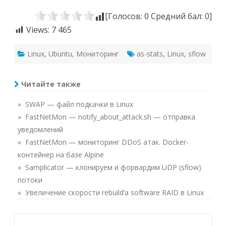
[Голосов:
0
Средний бал:
0
]
Views:
7 465
Linux
,
Ubuntu
,
Мониторинг
as-stats
,
Linux
,
sflow
Читайте также
» SWAP — файл подкачки в Linux
» FastNetMon — notify_about_attack.sh — отправка
уведомлений
» FastNetMon — мониторинг DDoS атак. Docker-
контейнер на базе Alpine
» Samplicator — клонируем и форвардим UDP (sflow)
потоки
» Увеличение скорости rebuild’a software RAID в Linux