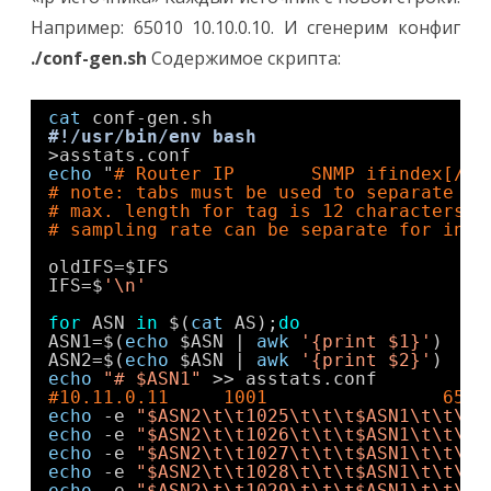
Например: 65010 10.10.0.10. И сгенерим конфиг
./conf-gen.sh
Содержимое скрипта:
cat
conf-gen.sh 
#!/usr/bin/env bash
>asstats.conf
echo
"
# Router IP       SNMP ifindex[/VL
# note: tabs must be used to separate fi
# max. length for tag is 12 characters; 
# sampling rate can be separate for in/o
oldIFS=$IFS
IFS=$
'\n'
for
ASN 
in
$(
cat
AS);
do
ASN1=$(
echo
$ASN | 
awk
'{print $1}'
)
ASN2=$(
echo
$ASN | 
awk
'{print $2}'
)
echo
"# $ASN1"
>> asstats.conf
#10.11.0.11     1001                6501
echo
-e 
"$ASN2\t\t1025\t\t\t$ASN1\t\t\t$
echo
-e 
"$ASN2\t\t1026\t\t\t$ASN1\t\t\t$
echo
-e 
"$ASN2\t\t1027\t\t\t$ASN1\t\t\t$
echo
-e 
"$ASN2\t\t1028\t\t\t$ASN1\t\t\t$
echo
-e 
"$ASN2\t\t1029\t\t\t$ASN1\t\t\t$