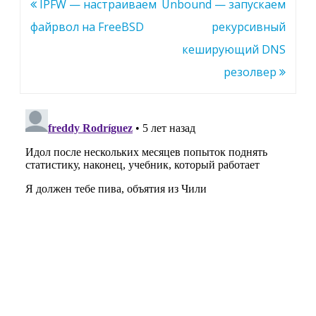
Навигация
IPFW — настраиваем
Unbound — запускаем
по
файрвол на FreeBSD
рекурсивный
записям
кеширующий DNS
резолвер