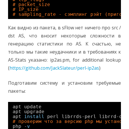
# packet_size
# IP_size
# sampling_rate - сэмплинг рэйт (пригоди
Как видно из пакета, в sFlow нет ничего про src /
dst AS, что вносит некоторые сложности в
генерацию статистики по AS. К счастью, не
только мы такие неудачники и в требованиях к
AS-Stats указано: ip2as.pm, for additional lookup
(
https://github.com/JackSlateur/perl-ip2as
)
Подготавим систему и установим требуемые
пакеты:
apt update 
apt upgrade
apt 
install
perl librrds-perl librrd-dev
# проверим что за версию php мы установи
php -
v