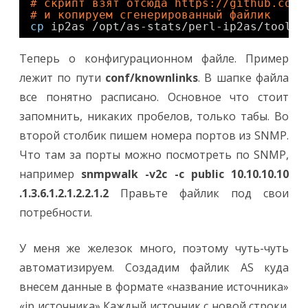
# скрипт взят отсюда 
https://github.com/
# и копируем сгенерированный файлик
cp
ip2as 
/opt/as-stats/perl-ip2as/tools/
Теперь о конфигурационном файле. Пример
лежит по пути
conf/knownlinks
. В шапке файла
все понятно расписано. Основное что стоит
запомнить, никаких пробелов, только табы. Во
второй столбик пишем номера портов из SNMP.
Что там за порты можно посмотреть по SNMP,
например
snmpwalk -v2c -c public 10.10.10.10
.1.3.6.1.2.1.2.2.1.2
Правьте файлик под свои
потребности.
У меня же железок много, поэтому чуть-чуть
автоматизируем. Создадим файлик AS куда
внесем данные в формате «название источника»
«ip источника» Каждый источник с новой строки.