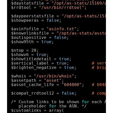
$daystatsfile = 
"/opt/as-stats/15169/ass
$rrdtool = 
"/usr/bin/rrdtool"
;
$daypeerstatsfile = 
"/opt/as-stats/15169
$showpeeras = 
false
;
$asinfofile = 
"asinfo.txt"
;
$knownlinksfile = 
"/opt/as-stats/asstats
$outispositive = 
false
;
$show95th = 
true
;
$ntop = 20;
$showv6 = 
true
;
$showtitledetail = 
true
;
$vertical_label = 
true
;         
# vertic
$brighten_negative = 
true
;      
# bright
$whois = 
"/usr/bin/whois"
;
$assetpath = 
"asset"
;
$asset_cache_life = 
"604800"
;   
# 604800
$compat_rrdtool12 = 
false
;      
# compat
/* Custom links to be shown 
for
each AS.
placeholder 
for
the ASN. */
$customlinks = array(