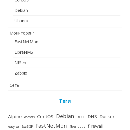
Debian
Ubuntu
Мониторинг
FastNetMon
LibreNMS
NfSen
Zabbix
Сеть
Теги
Debian
Alpine
CentOS
DNS
Docker
as-stats
DHCP
FastNetMon
firewall
easyrsa
ExaBGP
fiber optic