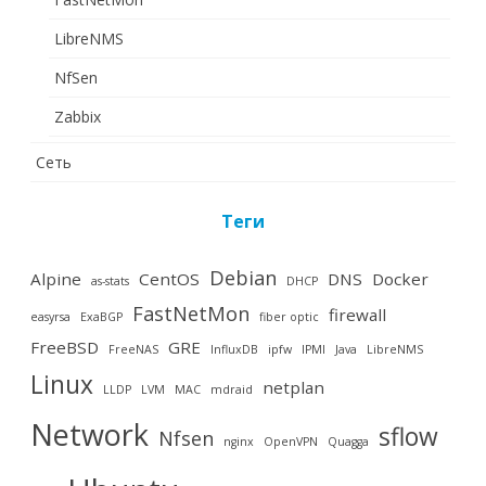
LibreNMS
NfSen
Zabbix
Сеть
Теги
Debian
Alpine
CentOS
DNS
Docker
as-stats
DHCP
FastNetMon
firewall
easyrsa
ExaBGP
fiber optic
FreeBSD
GRE
FreeNAS
InfluxDB
ipfw
IPMI
Java
LibreNMS
Linux
netplan
LLDP
LVM
MAC
mdraid
Network
sflow
Nfsen
nginx
OpenVPN
Quagga