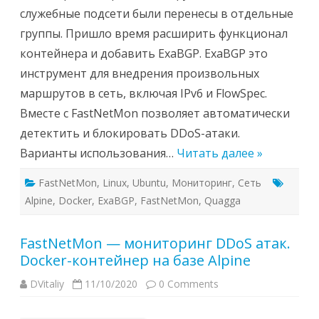
служебные подсети были перенесы в отдельные
группы. Пришло время расширить функционал
контейнера и добавить ExaBGP. ExaBGP это
инструмент для внедрения произвольных
маршрутов в сеть, включая IPv6 и FlowSpec.
Вместе с FastNetMon позволяет автоматически
детектить и блокировать DDoS-атаки.
Варианты использования…
Читать далее »
FastNetMon
,
Linux
,
Ubuntu
,
Мониторинг
,
Сеть
Alpine
,
Docker
,
ExaBGP
,
FastNetMon
,
Quagga
FastNetMon — мониторинг DDoS атак.
Docker-контейнер на базе Alpine
DVitaliy
11/10/2020
0 Comments