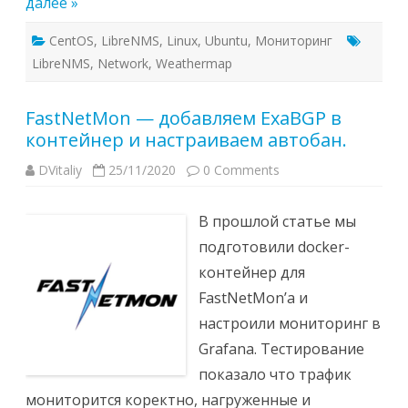
далее »
CentOS
,
LibreNMS
,
Linux
,
Ubuntu
,
Мониторинг
LibreNMS
,
Network
,
Weathermap
FastNetMon — добавляем ExaBGP в
контейнер и настраиваем автобан.
DVitaliy
25/11/2020
0 Comments
В прошлой статье мы
подготовили docker-
контейнер для
FastNetMon’a и
настроили мониторинг в
Grafana. Тестирование
показало что трафик
мониторится коректно, нагруженные и