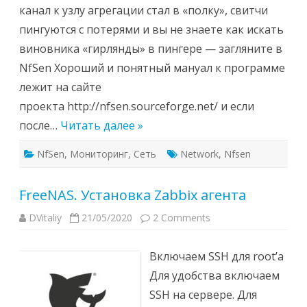
канал к узлу агрегации стал в «полку», свитчи
пингуются с потерями и вы не знаете как искать
виновника «гирлянды» в пингере — загляните в
NfSen Хороший и понятный мануал к программе
лежит на сайте
проекта http://nfsen.sourceforge.net/ и если
после…
Читать далее »
NfSen
,
Мониторинг
,
Сеть
Network
,
Nfsen
FreeNAS. Установка Zabbix агента
DVitaliy
21/05/2020
2 Comments
Включаем SSH для root’а
Для удобства включаем
SSH на сервере. Для