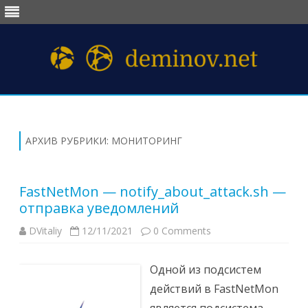
Перейти
к
содержимому
АРХИВ РУБРИКИ:
МОНИТОРИНГ
FastNetMon — notify_about_attack.sh —
отправка уведомлений
DVitaliy
12/11/2021
0 Comments
Одной из подсистем
действий в FastNetMon