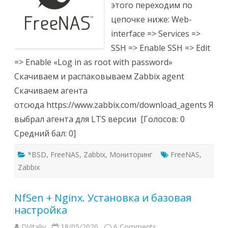
этого переходим по
цепочке ниже: Web-
interface => Services =>
SSH => Enable SSH => Edit
=> Enable «Log in as root with password»
Скачиваем и распаковываем Zabbix agent
Скачиваем агента
отсюда https://www.zabbix.com/download_agents Я
выбрал агента для LTS версии [Голосов: 0
Средний бал: 0]
*BSD
,
FreeNAS
,
Zabbix
,
Мониторинг
FreeNAS
,
Zabbix
NfSen + Nginx. Установка и базовая
настройка
DVitaliy
18/05/2020
6 Comments