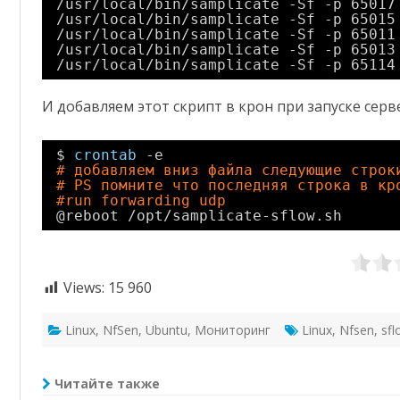
/usr/local/bin/samplicate
-Sf -p 65017
/usr/local/bin/samplicate
-Sf -p 65015
/usr/local/bin/samplicate
-Sf -p 65011
/usr/local/bin/samplicate
-Sf -p 65013
/usr/local/bin/samplicate
-Sf -p 65114
И добавляем этот скрипт в крон при запуске серв
$ 
crontab
-e
# добавляем вниз файла следующие строк
# PS помните что последняя строка в кр
#run forwarding udp
@reboot 
/opt/samplicate-sflow
.sh
Views:
15 960
Linux
,
NfSen
,
Ubuntu
,
Мониторинг
Linux
,
Nfsen
,
sf
Читайте также