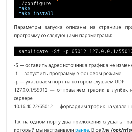
.
/configure
make
make
install
Параметры запуска описаны на странице пр
программу со следующими параметрами:
samplicate -Sf -p 65012 127.0.0.1
/5501
-S — оставить адрес источника трафика не изме
-f — запустить программу в фоновом режиме
-p — указываем порт на котором слушаем UDP
127.0.0.1/55012 — отправляем трафик в лупбек
сервере
10.16.40.22/65012 — форвардим трафик на удален
Т.к. на одном порту два приложения слушать тра
который мы настраивали
ранее
. В файле
/opt/nfs