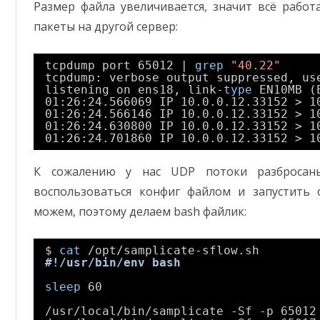
Размер файла увеличивается, значит всё работ
пакеты на другой сервер:
tcpdump port 65012 | 
grep
"40.22"
tcpdump: verbose output suppressed, us
listening on ens18, link-
type
EN10MB (
01:26:24.566069 IP 10.0.0.12.33152 > 1
01:26:24.566146 IP 10.0.0.12.33152 > 1
01:26:24.630800 IP 10.0.0.12.33152 > 1
01:26:24.701860 IP 10.0.0.12.33152 > 1
К сожалению у нас UDP потоки разбросан
воспользоваться конфиг файлом и запустить
можем, поэтому делаем bash файлик:
$ 
cat
/opt/samplicate-sflow
.sh 
#!/usr/bin/env bash
sleep
60
/usr/local/bin/samplicate
-Sf -p 65012