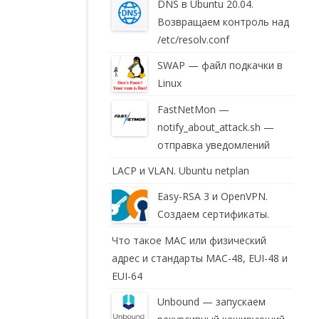
DNS в Ubuntu 20.04.
Возвращаем контроль над
/etc/resolv.conf
SWAP — файл подкачки в
Linux
FastNetMon —
notify_about_attack.sh —
отправка уведомлений
LACP и VLAN. Ubuntu netplan
Easy-RSA 3 и OpenVPN.
Создаем сертификаты.
Что такое MAC или физический
адрес и стандарты MAC-48, EUI-48 и
EUI-64
Unbound — запускаем