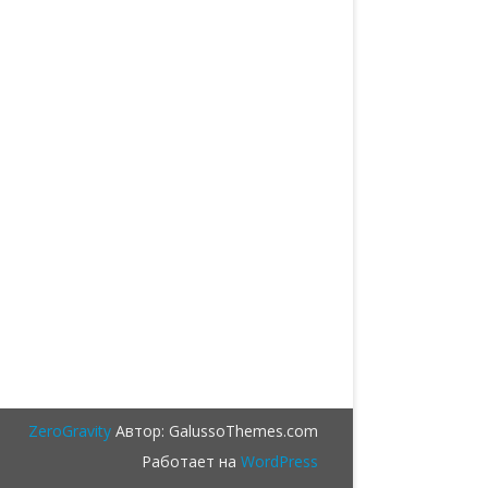
ZeroGravity
Автор: GalussoThemes.com
Работает на
WordPress