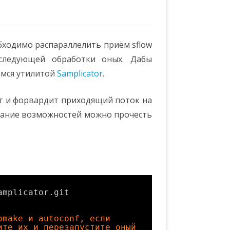
бходимо распараллелить приём sflow
оследующей обработки оных. Дабы
емся утилитой
Samplicator
.
т и форвардит приходящий поток на
исание возможностей можно прочесть
amplicator
.git
omake и autoconf, если 
ите их и перезапустите оный