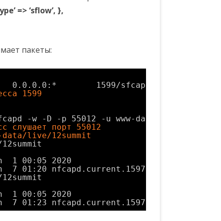
ype’ => ‘sflow’, },
мает пакеты:
   0.0.0.0:*        1599
/sfcapd
есса 1599
fcapd
-w -D -p 55012 -u www-data -g www-data 
сс слушает порт 55012 
-data/live/12summit
/12summit
n  1 00:05 2020
n  7 01:20 nfcapd.current.1597
/12summit
n  1 00:05 2020
n  7 01:23 nfcapd.current.1597