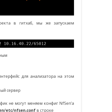
оекта в гитхаб, мы же запускаем
2
10.16.40.22
/65012
нным
 интерфейс для анализатора на этом
ный сервер
фик не могут меняем конфиг NfSen’a
en/etc/nfsen.conf
в строке