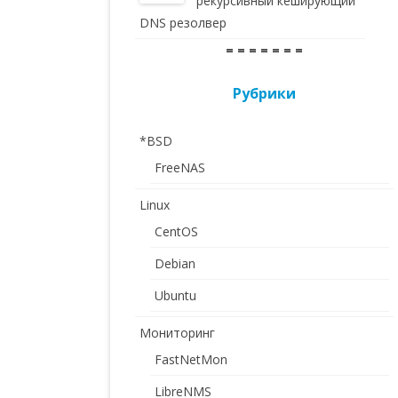
рекурсивный кеширующий
DNS резолвер
= = = = = = =
Рубрики
*BSD
FreeNAS
Linux
CentOS
Debian
Ubuntu
Мониторинг
FastNetMon
LibreNMS