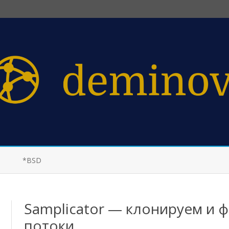
Перейти
к
*BSD
содержимому
Samplicator — клонируем и ф
потоки