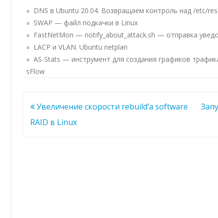
» DNS в Ubuntu 20.04. Возвращаем контроль над /etc/res
» SWAP — файл подкачки в Linux
» FastNetMon — notify_about_attack.sh — отправка уве
» LACP и VLAN. Ubuntu netplan
» AS-Stats — инструмент для создания графиков трафика
sFlow
Навигация
Увеличение скорости rebuild’a software
Запу
по
RAID в Linux
записям