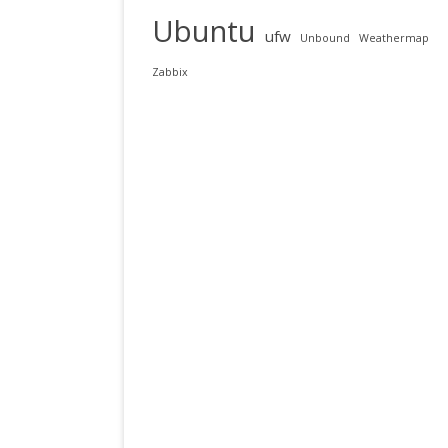
Ubuntu
ufw
Unbound
Weathermap
Zabbix