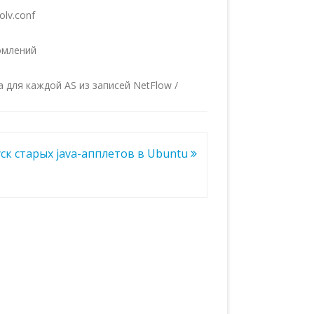
olv.conf
домлений
 для каждой AS из записей NetFlow /
ск старых java-апплетов в Ubuntu