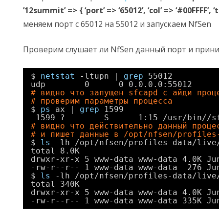
’12summit’ => { ‘port’ => ‘65012’, ‘col’ => ‘#00FFFF’, ‘t
меняем порт с 65012 на 55012 и запускаем NfSen
Проверим слушает ли NfSen данный порт и прини
$ 
netstat
-ltupn | 
grep
55012
udp        0      0 0.0.0.0:55012     
# видно что запущен sfcapd с айди проц
# проверим параметры процесса
$ 
ps
ax | 
grep
1599
1599 ?        S      1:15 
/usr/bin//s
# видно что действительно данный проце
# и пишет данные в /opt/nfsen/profiles
$ 
ls
-lh 
/opt/nfsen/profiles-data/live
total 8.0K
drwxr-xr-x 5 www-data www-data 4.0K Ju
-rw-r--r-- 1 www-data www-data  276 Ju
$ 
ls
-lh 
/opt/nfsen/profiles-data/live
total 340K
drwxr-xr-x 5 www-data www-data 4.0K Ju
-rw-r--r-- 1 www-data www-data 335K Ju