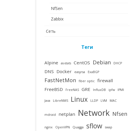
NfSen
Zabbix
Сеть
Теги
Debian
Alpine
CentOS
as-stats
DHCP
DNS
Docker
easyrsa
ExaBGP
FastNetMon
firewall
fiber optic
FreeBSD
GRE
FreeNAS
InfluxDB
ipfw
IPMI
Linux
Java
LibreNMS
LLDP
LVM
MAC
Network
Nfsen
netplan
mdraid
sflow
nginx
OpenVPN
Quagga
swap