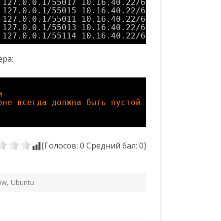
 127.0.0.1
/55017
10.16.40.22
/65017
 127.0.0.1
/55015
10.16.40.22
/65015
 127.0.0.1
/55011
10.16.40.22
/65011
 127.0.0.1
/55013
10.16.40.22
/65013
 127.0.0.1
/55114
10.16.40.22
/65114
ера:
и
оне всегда должна быть пустой
[Голосов:
0
Средний бал:
0
]
low
,
Ubuntu