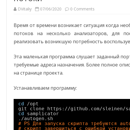
DVitaliy
07/06/2020
0 Comments
Время от времени возникает ситуация когда нео
потоков на несколько анализаторов, для п
реализовать возникшую потребность воспользу
Эта маленькая программа слушает заданный пор
требуемые адреса назначения. Более полное оп
на странице проекта.
Устанавливаем программу:
cd
/opt
git clone https:
//github
.com
/sleinen/s
cd
samplicator
.
/autogen
.sh
# PS Для запуска скрипта требуются aut
# скрипт завершиться с ошибкой установ